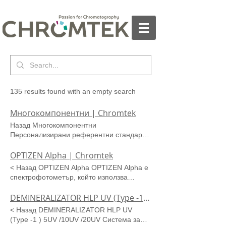
135 results found with an empty search
Многокомпонентни | Chromtek
Назад Многокомпонентни
Персонализирани референтни стандарти
Търсите персонализиран референтен
стандарт? Разгледайте офертите от
OPTIZEN Alpha | Chromtek
Restek и се свържете с нас за поръчка.
< Назад OPTIZEN Alpha OPTIZEN Alpha е
Многоброен избор от китове за
спектрофотометър, който използва
пестициди, терпени, канабиноидни
двулъчев метод. OPTIZEN Alpha може да
киселини, PFAS и т.н. Избери Предишна
измерва пропускливостта или
DEMINERALIZATOR HLP UV (Type -1 ) 5UV /10UV /20UV | Chromtek
Следваща
абсорбцията при всяка дължина на
< Назад DEMINERALIZATOR HLP UV
вълната на проба в ултравиолетови и
(Type -1 ) 5UV /10UV /20UV Система за
видими светлинни ленти, за да определи