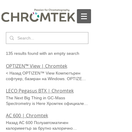
135 results found with an empty search
OPTIZEN™ View | Chromtek
< Назад OPTIZEN™ View Компютърен
софтуер, базиран на Windows. OPTIZEN
View е компютърен софтуер, базиран на
прозорци, който може да се използва,
LECO Pegasus BTX | Chromtek
когато искате да управлявате операциите
The Next Big Thing in GC-Mass
и данните на спектрофотометъра от
Spectrometry is Here Хромтек официален
серия OPTIZEN с помощта на общ
дистрибутор на LECO за България
компютър. Той помага на потребителя да
Pegasus BTX BTX е най-новото
AC 600 | Chromtek
проверява и контролира резултата от
поколение на GC-TOFMS серията
Назад AC 600 Полуавтоматичен
измерването на пробата през компютъра
Benchtop (или BT) на LECO. През
калориметър за брутно калорично
и да извършва цялостно управление на
последните 8 години серията Pegasus BT