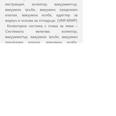
екстракция, колектор, вакуумметър, 
вакуумни тръби, вакуумен предпазен 
клапан, вакуумна колба, адаптер за 
маркуч и основа за отпадъци. (VMF48WP)
 Колекторна система с плака за ямки – 
Системата включва колектор, 
вакуумметър, вакуумни тръби, вакуумен 
предпазен клапан, вакуумна колба, 
адаптер за маркуч и база за отпадъци. 
Тази система може да побере 24, 48 и 96 
ямкови плаки и съответните им 
събирателни плочи. (VMF96WP)
Повече информация
Предишна
Следваща