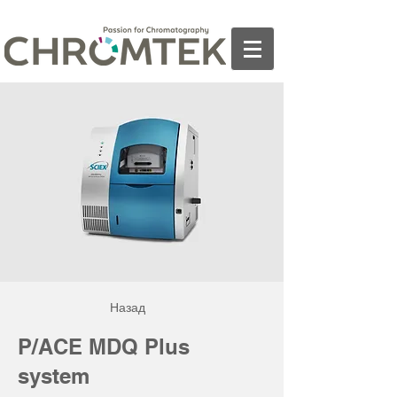
Назад
P/ACE MDQ Plus
system