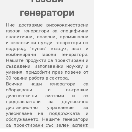
генератори
Ние доставяме висококачествени
газови генератори за специфични
аналитични, лазерни, промишлени
и екологични нужди: генератори на
водород, "нулев" въздух, азот и
комбинирани газови генератори.
Нашите продукти са проектирани и
създадени, използвайки ноу-хау и
умения, придобити през повече от
30 години работа в сектора.
Всички наши генератори са
оборудвани с вътрешни
диагностични системи и са
предназначени за двупосочно
дистанционно управление за
улесняване на поддръжката и
обслужването. Нашите генератори
са проектирани със зелен аспект,
за да намалят максимално