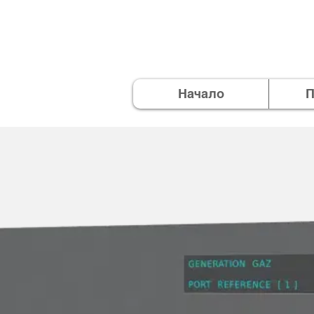
Начало
П