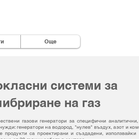
ти
Още
класни системи за
ибриране на газ
ествени газови генератори за специфични аналитични,
ужди: генератори на водород, "нулев" въздух, азот и ко
е продукти са проектирани и създадени, използвайки 