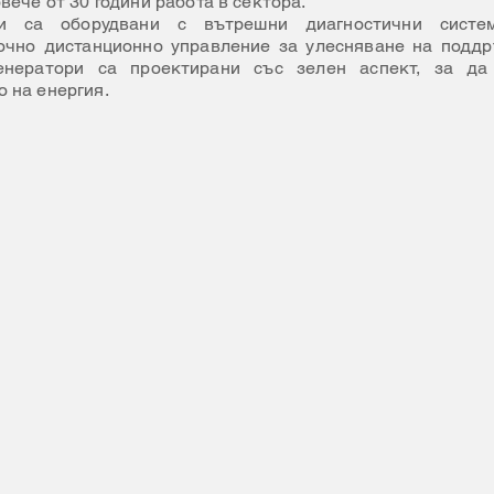
вече от 30 години работа в сектора.
ри са оборудвани с вътрешни диагностични сист
очно дистанционно управление за улесняване на подд
енератори са проектирани със зелен аспект, за да
 на енергия.