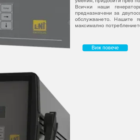
умения, придобити през по
Всички наши генерато
предназначени за двупос
обслужването. Нашите г
максимално потреблението
Виж повече