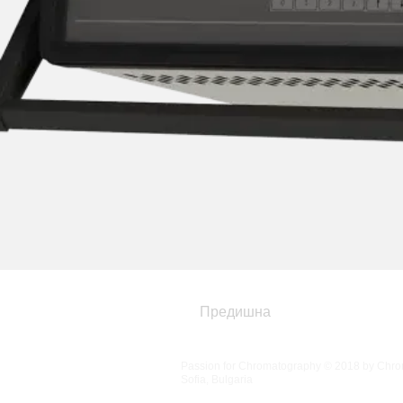
Предишна
Passion for Chromatography © 2018 by Chrom
Sofia, Bulgaria