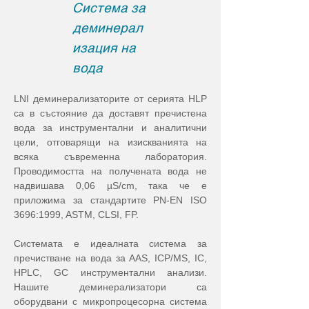
Система за
деминерал
изация на
вода
LNI деминерализаторите от серията HLP 
са в състояние да доставят пречистена 
вода за инструментални и аналитични 
цели, отговарящи на изискванията на 
всяка съвременна лаборатория. 
Проводимостта на получената вода не 
надвишава 0,06 µS/cm, така че е 
приложима за стандартите PN-EN ISO 
3696:1999, ASTM, CLSI, FP.
Системата е идеалната система за 
пречистване на вода за AAS, ICP/MS, IC, 
HPLC, GC инструментални анализи. 
Нашите деминерализатори са 
оборудвани с микропроцесорна система 