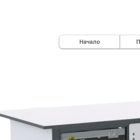
Начало
П