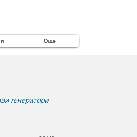
ти
Още
ови генератори