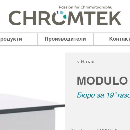
родукти
Производители
Контак
< Назад
MODULO
Бюро за 19’’ газ