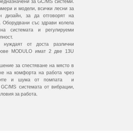
дназначени за GC/MS системи. 
мери и модели, всички лесни за 
 дизайн, за да отговорят на 
. Оборудвани със здрави колела 
на системата и регулируеми 
лност.
нуждаят от доста различни 
фове MODULO имат 2 две 13U 
ение за спестяване на място в 
не на комфорта на работа чрез 
иите и шума от помпата  и 
 GC/MS системата от вибрации, 
ловия за работа.