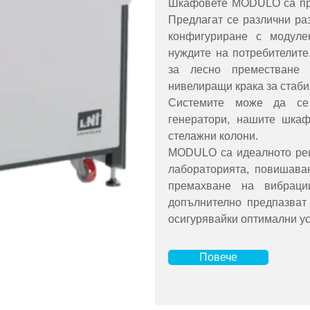
Шкафовете MODULO са пре
Предлагат се различни раз
конфигуриране с модулен
нуждите на потребителите
за лесно преместване 
нивелиращи крака за стаби
Системите може да се 
генератори, нашите шка
стелажни колони.
MODULO са идеалното реш
лабораторията, повишава
премахване на вибрац
допълнително предпазват
осигурявайки оптимални ус
Повече