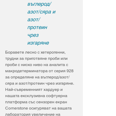
въглерод/
азот/сяра и
азот/
протеин
чрез
изгаряне
Боравете лесно с хетерогенни, 
трудни за приготвяне проби или 
проби с ниско ниво на аналита с 
макродетерминатора от серия 928 
за определяне на въглерод/азот/
сяра и азот/протеин чрез изгаряне. 
Най-съвременният хардуер и 
нашата ексклузивна софтуерна 
платформа със сензорен екран 
Cornerstone осигуряват на вашата 
лаборатория увеличение на 