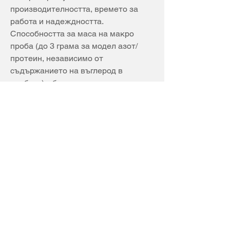
производителността, времето за 
работа и надеждността. 
Способността за маса на макро 
проба (до 3 грама за модел азот/
протеин, независимо от 
съдържанието на въглерод в 
пробата) с бързи времена на 
цикъла и ниска цена на анализ 
правят серията 928 идеална за тези 
предизвикателни макро проби.
Повече информация
Предишна
Следваща
Passion for Chromatography © 2018 by